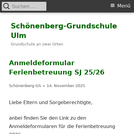
Suchen
Primäres
Menü
nach:
Menü
Springe
Schönenberg-Grundschule
zum
Ulm
Inhalt
Grundschule an zwei Orten
Anmeldeformular
Ferienbetreuung SJ 25/26
Autor
Veröffentlicht
Schönenberg-GS
14. November 2025
am
Liebe Eltern und Sorgeberechtigte,
anbei finden Sie den Link zu den
Anmeldeformularen für die Ferienbetreuung