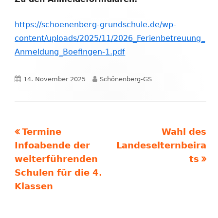
https://schoenenberg-grundschule.de/wp-
content/uploads/2025/11/2026_Ferienbetreuung_
Anmeldung_Boefingen-1.pdf
Veröffentlicht
Autor
14. November 2025
Schönenberg-GS
am
Vorheriger
Nächster
Termine
Wahl des
Beitragsnavigation
Beitrag:
Beitrag
Infoabende der
Landeselternbeira
weiterführenden
ts
Schulen für die 4.
Klassen