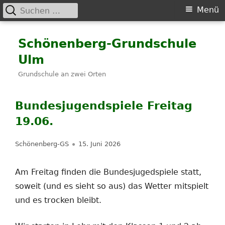
Suchen
Primäres
Menü
nach:
Menü
Springe
Schönenberg-Grundschule
zum
Ulm
Inhalt
Grundschule an zwei Orten
Bundesjugendspiele Freitag
19.06.
Autor
Veröffentlicht
Schönenberg-GS
15. Juni 2026
am
Am Freitag finden die Bundesjugedspiele statt,
soweit (und es sieht so aus) das Wetter mitspielt
und es trocken bleibt.