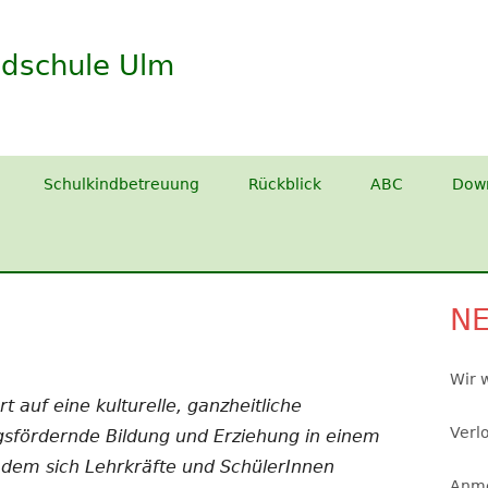
dschule Ulm
Schulkindbetreuung
Rückblick
ABC
Dow
N
Ha
Se
Wir 
rt auf
eine kulturelle, ganzheitliche
Verl
fördernde Bildung und Erziehung in einem
n dem sich Lehrkräfte und SchülerInnen
Anme