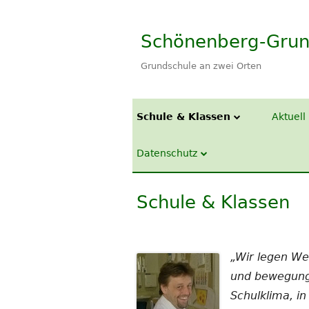
Springe
zum
Schönenberg-Grun
Inhalt
Grundschule an zwei Orten
Primäres
Schule & Klassen
Aktuell
Menü
Klassenübersicht
Datenschutz
Cookie-Richtlinie (EU)
Schule & Klassen
„Wir legen We
und bewegungs
Schulklima, i