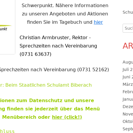
Schwerpunkt. Nähere Informationen
Schu
zu unseren Angeboten und Aktionen
finden Sie im Tagebuch und
hier
Such
nach
Christian Armbruster, Rektor -
AR
Sprechzeiten nach Vereinbarung
(0731 63637)
Augu
- Sprechzeiten nach Vereinbarung (0731 52162)
Juli 
Juni
März
r: Beim Staatlichen Schulamt Biberach
Febr
Janu
tionen zum Datenschutz und unsere
Dez
g finden sie jederzeit über das Menü
Nov
m Menübereich oder
hier (click!)
Okto
Sept
chluss