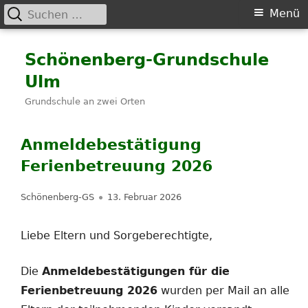
Suchen
Primäres
Menü
nach:
Menü
Springe
Schönenberg-Grundschule
zum
Ulm
Inhalt
Grundschule an zwei Orten
Anmeldebestätigung
Ferienbetreuung 2026
Autor
Veröffentlicht
Schönenberg-GS
13. Februar 2026
am
Liebe Eltern und Sorgeberechtigte,
Die
Anmeldebestätigungen für die
Ferienbetreuung 2026
wurden per Mail an alle