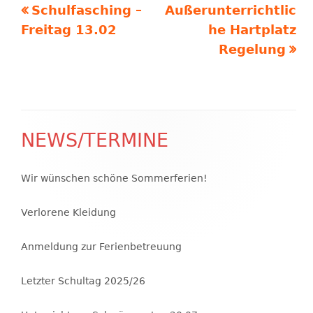
Vorheriger
Nächster
Schulfasching –
Außerunterrichtlic
Beitragsnavigation
Beitrag:
Beitrag
Freitag 13.02
he Hartplatz
Regelung
NEWS/TERMINE
Haupt-
Seitenleiste
Wir wünschen schöne Sommerferien!
Verlorene Kleidung
Anmeldung zur Ferienbetreuung
Letzter Schultag 2025/26