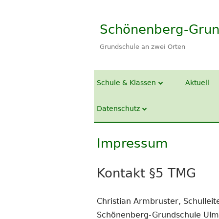
Springe
zum
Schönenberg-Grun
Inhalt
Grundschule an zwei Orten
Primäres
Schule & Klassen
Aktuell
Menü
Klassenübersicht
Datenschutz
Cookie-Richtlinie (EU)
Impressum
Kontakt §5 TMG
Christian Armbruster, Schulleit
Schönenberg-Grundschule Ul