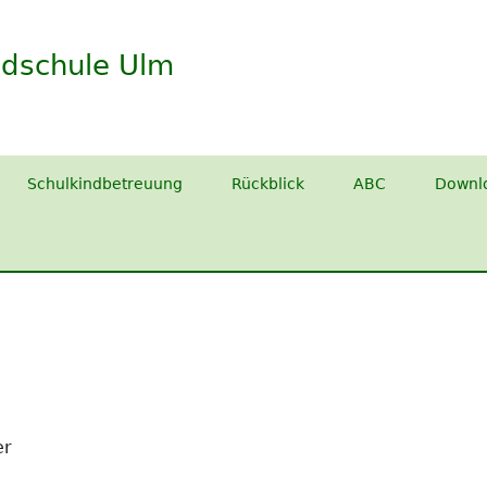
dschule Ulm
Schulkindbetreuung
Rückblick
ABC
Downl
er
m